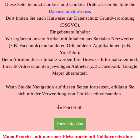
Direkt zum Seiteninhalt
Diese Seite benutzt Cookies
und Cookies Dritter
, lesen Sie bitte die
Datenschutzhinweise
.
Fisch mit Kartoffel
Dort finden Sie auch Hinweise zur Datenschutz Grundverordnung
(DSGVO).
Fisch als einzige tierische Eiweißquelle und nur einer Getreidesorte
Eingebettete Inhalte:
als ideale Ernährung für empfindliche Hunde mit Allergien, Haut-
Wir ergänzen unsere Artikel mit Inhalten aus Sozialen Netzwerken
und/oder Fellproblemen, Verdauungsproblemen und geschwächtem
(z.B. Facebook) und anderen Drittanbieter-Applikationen (z.B.
Immunsystem. Die im Fisch enthaltenen Omega-3-Fettsäuren
YouTube).
können durch ihre vielfältige Wirkungsweise Therapien
Beim Abrufen dieser Inhalte werden Ihre Browser-Informationen inkl.
verschiedenster Erkrankungen sinnvoll unterstützen. Neben der
Ihrer IP-Adresse an den jeweiligen Anbieter (z.B.: Facebook,
Google
immuno-logischen Wirkung, welche sich äußerst hilfreich bei
Maps)
übermittelt.
allergischen Erkrankungen auswirkt, lindern Omega-3-Fettsäuren
Entzündungen (entzündungshemmend), bieten einen umfassenden
Wenn Sie die Navigation auf diesen Seiten fortsetzen, erklären Sie
Schutz sämtlicher Zellstrukturen und schützen das Herz.
sich mit der Verwendung von Cookies einverstanden.
Kartoffel liefern Eiweiß mit hoher biologischer Wertigkeit und
🎣
Petri Heil!
dienen durch den Stärkegehalt sowie den beachtlichen Gehalt an
Mineralstoffen und Vitaminen als wichtiger, kalorienarmer
Nährstofflieferant.
Einverstanden
Mono Protein - mit nur einer Fleischsorte mit Vollkornreis ohne